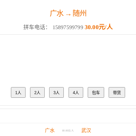
广水 → 随州
30.00元/人
拼车电话：
15897599799
1人
2人
3人
4人
包车
带货
广水
武汉
80.00元/人