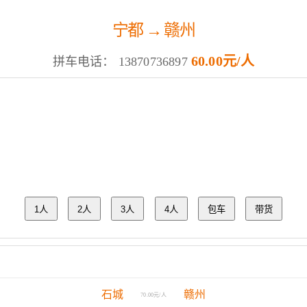
宁都 → 赣州
60.00元/人
拼车电话：
13870736897
1人
2人
3人
4人
包车
带货
石城
赣州
70.00元/人