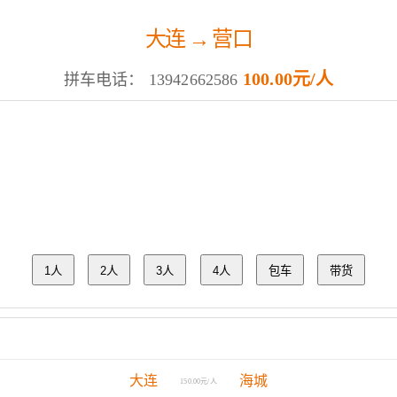
大连 → 营口
100.00元/人
拼车电话：
13942662586
1人
2人
3人
4人
包车
带货
大连
海城
150.00元/人