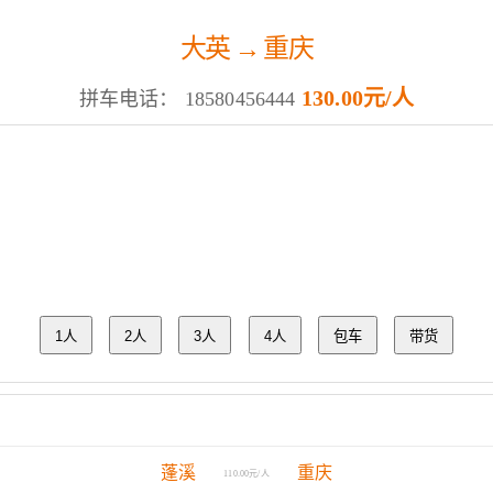
大英 → 重庆
130.00元/人
拼车电话：
18580456444
1人
2人
3人
4人
包车
带货
蓬溪
重庆
110.00元/人