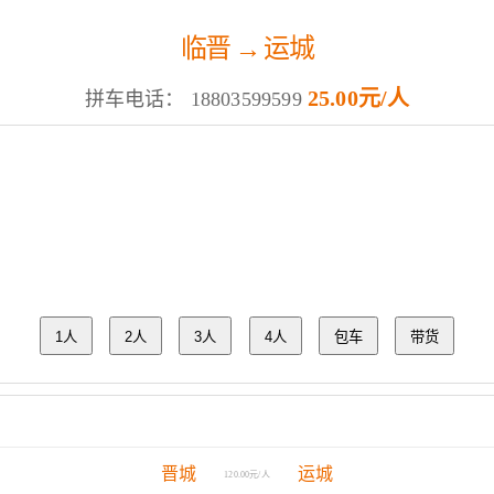
临晋 → 运城
25.00元/人
拼车电话：
18803599599
1人
2人
3人
4人
包车
带货
晋城
运城
120.00元/人