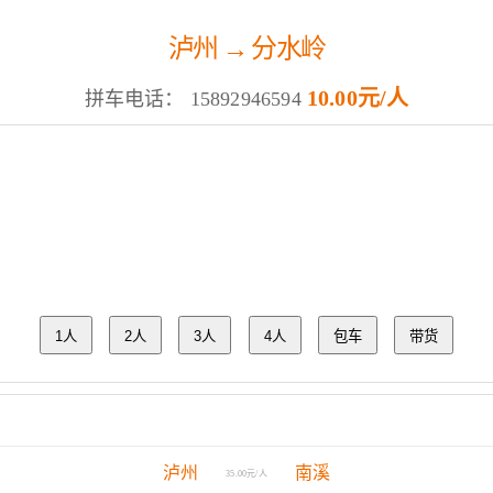
泸州 → 分水岭
10.00元/人
拼车电话：
15892946594
1人
2人
3人
4人
包车
带货
泸州
南溪
35.00元/人