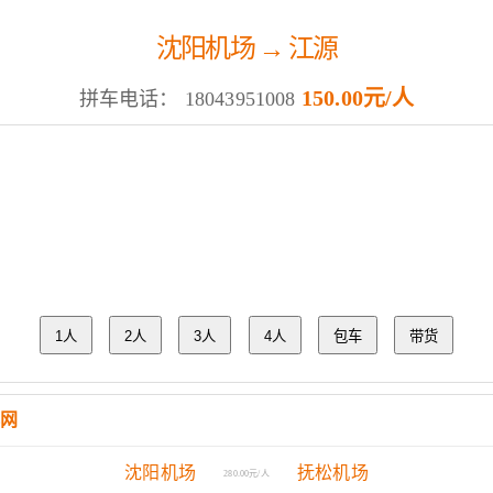
沈阳机场 → 江源
150.00元/人
拼车电话：
18043951008
1人
2人
3人
4人
包车
带货
网
沈阳机场
抚松机场
280.00元/人