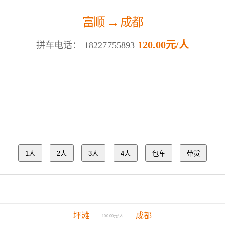
富顺 → 成都
120.00元/人
拼车电话：
18227755893
1人
2人
3人
4人
包车
带货
坪滩
成都
100.00元/人