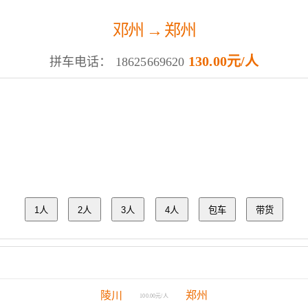
邓州 → 郑州
130.00元/人
拼车电话：
18625669620
1人
2人
3人
4人
包车
带货
陵川
郑州
100.00元/人