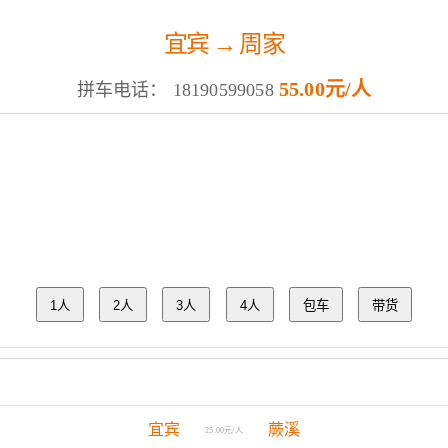
宜宾 → 周家
55.00元/人
拼车电话：
18190599058
1人
2人
3人
4人
包车
带货
宜宾
蕨溪
25.00元/人